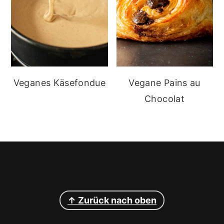
Veganes Käsefondue
Vegane Pains au
Chocolat
Footer
↑ Zurück nach oben