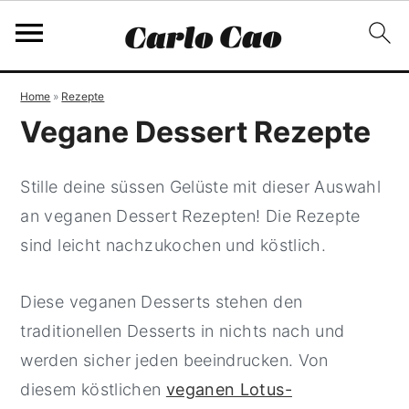
S
S
S
Home
»
Rezepte
k
k
k
Vegane Dessert Rezepte
i
i
i
p
p
p
Stille deine süssen Gelüste mit dieser Auswahl
t
t
t
an veganen Dessert Rezepten! Die Rezepte
o
o
o
sind leicht nachzukochen und köstlich.
p
m
p
r
a
r
Diese veganen Desserts stehen den
i
i
i
traditionellen Desserts in nichts nach und
m
n
m
werden sicher jeden beeindrucken. Von
a
c
a
diesem köstlichen
veganen Lotus-
r
o
r