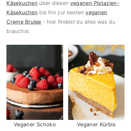
Käsekuchen
über diesen
veganen Pistazien-
y
n
y
Käsekuchen
bis hin zur besten
veganen
n
t
s
Creme Brulee
- hier findest du alles was du
a
e
i
brauchst.
v
n
d
i
t
e
g
b
a
a
t
r
i
o
n
Veganer Schoko
Veganer Kürbis