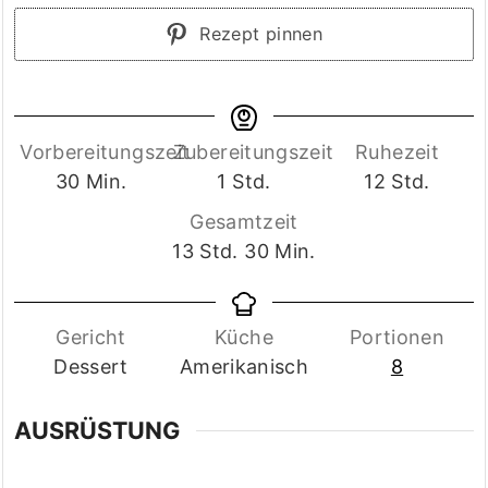
Rezept pinnen
Vorbereitungszeit
Zubereitungszeit
Ruhezeit
Minuten
Stunde
Stunden
30
Min.
1
Std.
12
Std.
Gesamtzeit
Stunden
Minuten
13
Std.
30
Min.
Gericht
Küche
Portionen
Dessert
Amerikanisch
8
AUSRÜSTUNG