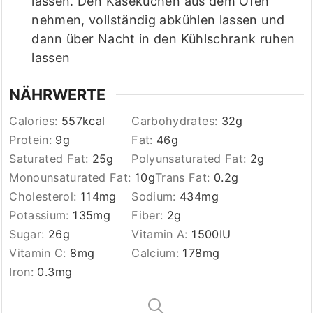
lassen. Den Käsekuchen aus dem Ofen
nehmen, vollständig abkühlen lassen und
dann über Nacht in den Kühlschrank ruhen
lassen
NÄHRWERTE
Calories:
557
kcal
Carbohydrates:
32
g
Protein:
9
g
Fat:
46
g
Saturated Fat:
25
g
Polyunsaturated Fat:
2
g
Monounsaturated Fat:
10
g
Trans Fat:
0.2
g
Cholesterol:
114
mg
Sodium:
434
mg
Potassium:
135
mg
Fiber:
2
g
Sugar:
26
g
Vitamin A:
1500
IU
Vitamin C:
8
mg
Calcium:
178
mg
Iron:
0.3
mg