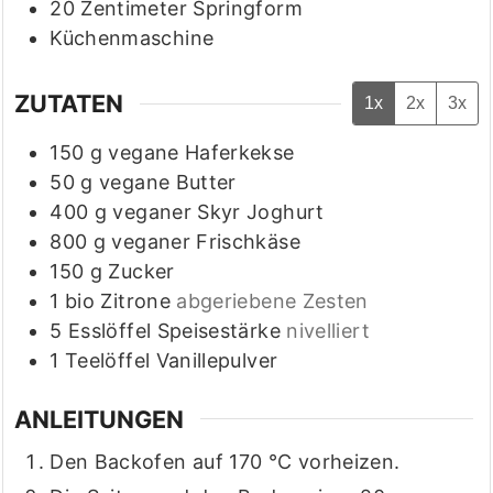
20 Zentimeter Springform
Küchenmaschine
ZUTATEN
1x
2x
3x
150
g
vegane Haferkekse
50
g
vegane Butter
400
g
veganer Skyr Joghurt
800
g
veganer Frischkäse
150
g
Zucker
1
bio Zitrone
abgeriebene Zesten
5
Esslöffel
Speisestärke
nivelliert
1
Teelöffel
Vanillepulver
ANLEITUNGEN
Den Backofen auf 170 °C vorheizen.