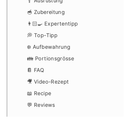
🥄 Ausrüstung
🥣 Zubereitung
👨🏻‍🍳 Expertentipp
💭 Top-Tipp
❄️ Aufbewahrung
👪 Portionsgrösse
📔 FAQ
🎥 Video-Rezept
📖 Recipe
💬 Reviews