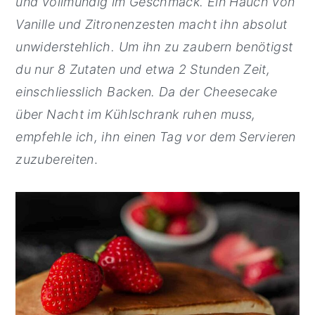
und vollmundig im Geschmack. Ein Hauch von
y
n
y
Vanille und Zitronenzesten macht ihn absolut
n
t
s
unwiderstehlich. Um ihn zu zaubern benötigst
a
e
i
du nur 8 Zutaten und etwa 2 Stunden Zeit,
v
n
d
einschliesslich Backen. Da der Cheesecake
i
t
e
über Nacht im Kühlschrank ruhen muss,
g
b
empfehle ich, ihn einen Tag vor dem Servieren
a
a
zuzubereiten
.
t
r
i
o
n