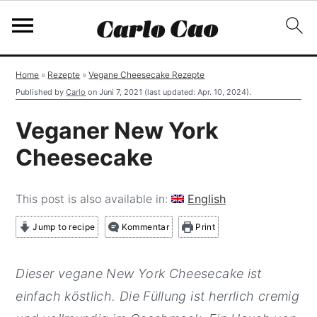
S
S
S
Home
»
Rezepte
»
Vegane Cheesecake Rezepte
k
k
k
Published by
Carlo
on
Juni 7, 2021
(last updated:
Apr. 10, 2024
).
i
i
i
Veganer New York
p
p
p
Cheesecake
t
t
t
o
o
o
This post is also available in:
English
p
m
p
r
a
r
Jump to recipe
Kommentar
Print
i
i
i
m
n
m
Dieser vegane New York Cheesecake ist
a
c
a
einfach köstlich. Die Füllung ist herrlich cremig
r
o
r