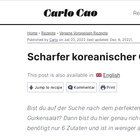
Re
S
S
S
Home
»
Rezepte
»
Vegane Vorspeisen Rezepte
k
k
k
Published by
Carlo
on
Juli 20, 2022
(last updated:
Dez. 6, 2022
).
i
i
i
Scharfer koreanischer
p
p
p
t
t
t
This post is also available in:
English
o
o
o
Jump to recipe
Kommentar
Print
p
m
p
r
a
r
Bist du auf der Suche nach dem perfekten
i
i
i
Gurkensalat? Dann bist du hier genau richt
m
n
m
benötigt nur 6 Zutaten und ist in weniger a
a
c
a
r
o
r